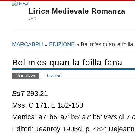
Lirica Medievale Romanza
LMR
MARCABRU
»
EDIZIONE
» Bel m'es quan la foilla
Tu sei qui
Bel m'es quan la foilla fana
Visualizza
(scheda attiva)
Revisioni
Schede primarie
BdT
293,21
Mss: C 171, E 152-153
Metrica: a7' b5' a7' b5' a7' b5'
vers
di 7
Editori: Jeanroy 1905d, p. 482; Dejeann