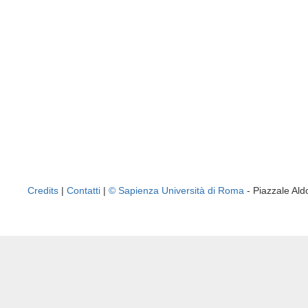
Credits
|
Contatti
|
© Sapienza Università di Roma
- Piazzale A