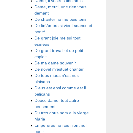
Dame, li vostres fins amis
Dame, merci, une rien vous
demant
De chanter ne me puis tenir
De fin'Amors si vient seance et
bonté
De grant joie me sui tout
esmeus
De grant travail et de petit
esploit
De ma dame souvenir
De novel m'estuet chanter
De tous maus n'est nus
plaisans
Dieus est ensi comme est li
pelicans
Douce dame, tout autre
pensement
Du tres dous nom a la vierge
Marie
Empereres ne rois n'ont nul
pooir