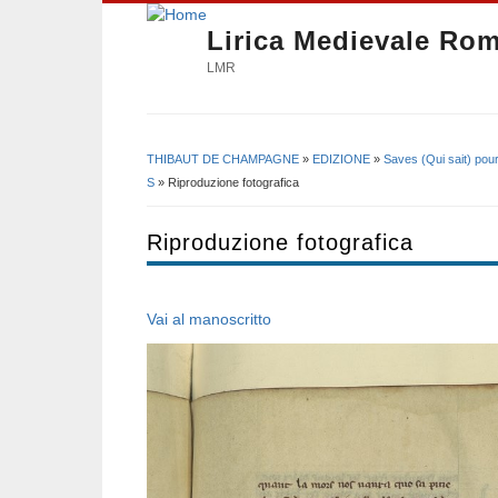
Lirica Medievale Ro
LMR
THIBAUT DE CHAMPAGNE
»
EDIZIONE
»
Saves (Qui sait) po
Tu sei qui
S
» Riproduzione fotografica
Riproduzione fotografica
Vai al manoscritto