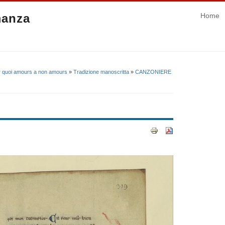
manza
Home
ur quoi amours a non amours
»
Tradizione manoscritta
»
CANZONIERE