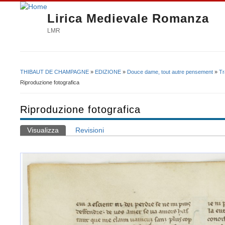
Lirica Medievale Romanza
LMR
THIBAUT DE CHAMPAGNE
»
EDIZIONE
»
Douce dame, tout autre pensement
»
Tr
Tu sei qui
Riproduzione fotografica
Riproduzione fotografica
Visualizza
(scheda attiva)
Revisioni
Schede primarie