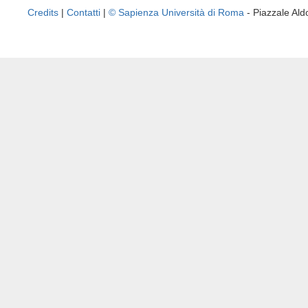
Credits
|
Contatti
|
© Sapienza Università di Roma
- Piazzale A