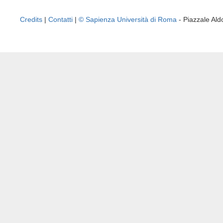
Credits
|
Contatti
|
© Sapienza Università di Roma
- Piazzale A