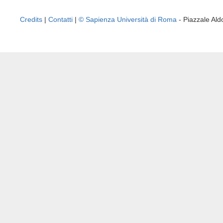
Credits
|
Contatti
|
© Sapienza Università di Roma
- Piazzale A