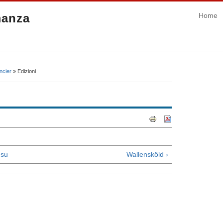
manza
Home
ncier
» Edizioni
su
Wallensköld ›