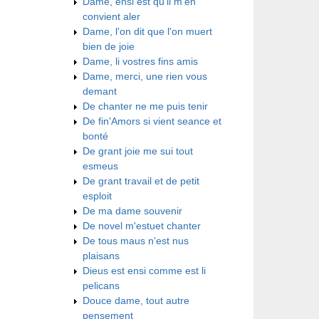
Dame, ensi est qu'il m'en
convient aler
Dame, l'on dit que l'on muert
bien de joie
Dame, li vostres fins amis
Dame, merci, une rien vous
demant
De chanter ne me puis tenir
De fin'Amors si vient seance et
bonté
De grant joie me sui tout
esmeus
De grant travail et de petit
esploit
De ma dame souvenir
De novel m'estuet chanter
De tous maus n'est nus
plaisans
Dieus est ensi comme est li
pelicans
Douce dame, tout autre
pensement