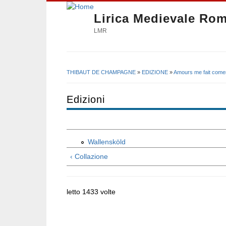
Lirica Medievale Ro
LMR
THIBAUT DE CHAMPAGNE
»
EDIZIONE
»
Amours me fait come
Tu sei qui
Edizioni
Wallensköld
‹ Collazione
letto 1433 volte