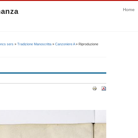
manza
Home
loncs sers
»
Tradizione Manoscritta
»
Canzoniere A
» Riproduzione