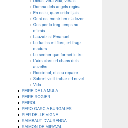
Dieus, vera vida, verais
Domna dels angels regina
En estiu, quan crida·l jais
Gent es, mentr’om n’a lezer
Ges per lo freg temps no
m'irais
Lauzatz si’ Emanuel
Lo fuelhs e·l flors, e·l frugz
madurs
Lo senher que formet lo tro
L’airs clars e·l chans dels
auzelhs
Rossinhol, el seu repaire
Sobre·l vieill trobar e·l novel
Vida
PEIRE DE LA MULA
PEIRE ROGIER
PEIROL
PERO GARCIA BURGALES
PIER DELLE VIGNE
RAIMBAUT D'AURENGA
RAIMON DE MIRAVAL