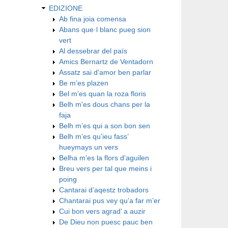
EDIZIONE
Ab fina joia comensa
Abans que·l blanc pueg sion
vert
Al dessebrar del païs
Amics Bernartz de Ventadorn
Assatz sai d'amor ben parlar
Be m’es plazen
Bel m'es quan la roza floris
Belh m'es dous chans per la
faja
Belh m’es qui a son bon sen
Belh m’es qu’ieu fass’
hueymays un vers
Belha m'es la flors d'aguilen
Breu vers per tal que meins i
poing
Cantarai d’aqestz trobadors
Chantarai pus vey qu’a far m’er
Cui bon vers agrad’ a auzir
De Dieu non puesc pauc ben