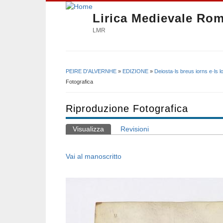
Lirica Medievale Ro
LMR
PEIRE D'ALVERNHE
»
EDIZIONE
»
Deiosta·ls breus iorns e·ls 
Tu sei qui
Fotografica
Riproduzione Fotografica
Visualizza
(scheda attiva)
Revisioni
Schede primarie
Vai al manoscritto