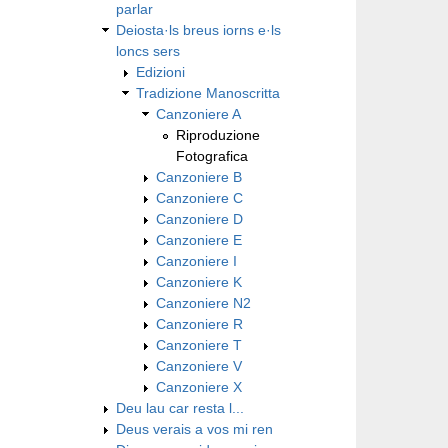
parlar
Deiosta·ls breus iorns e·ls
loncs sers
Edizioni
Tradizione Manoscritta
Canzoniere A
Riproduzione
Fotografica
Canzoniere B
Canzoniere C
Canzoniere D
Canzoniere E
Canzoniere I
Canzoniere K
Canzoniere N2
Canzoniere R
Canzoniere T
Canzoniere V
Canzoniere X
Deu lau car resta l...
Deus verais a vos mi ren