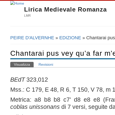
Lirica Medievale Romanza
LMR
PEIRE D'ALVERNHE
»
EDIZIONE
» Chantarai pus 
Tu sei qui
Chantarai pus vey qu’a far m’
Visualizza
(scheda attiva)
Revisioni
Schede primarie
BEdT
323,012
Mss.: C 179, E 48, R 6, T 150, V 78, m 1
Metrica: a8 b8 b8 c7' d8 e8 e8 (Fr
coblas unissonans
di 7 versi, seguite 