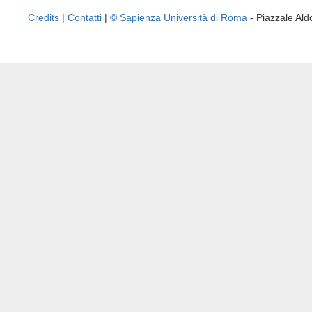
Credits
|
Contatti
|
© Sapienza Università di Roma
- Piazzale A