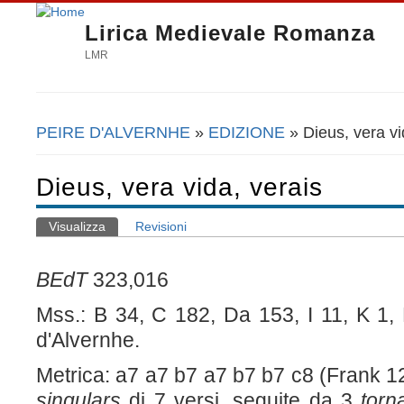
Lirica Medievale Romanza
LMR
PEIRE D'ALVERNHE
»
EDIZIONE
» Dieus, vera vi
Tu sei qui
Dieus, vera vida, verais
Visualizza
(scheda attiva)
Revisioni
Schede primarie
BEdT
323,016
Mss.: B 34, C 182, Da 153, I 11, K 1,
d'Alvernhe.
Metrica: a7 a7 b7 a7 b7 b7 c8 (Frank 1
singulars
di 7 versi, seguite da 3
torn