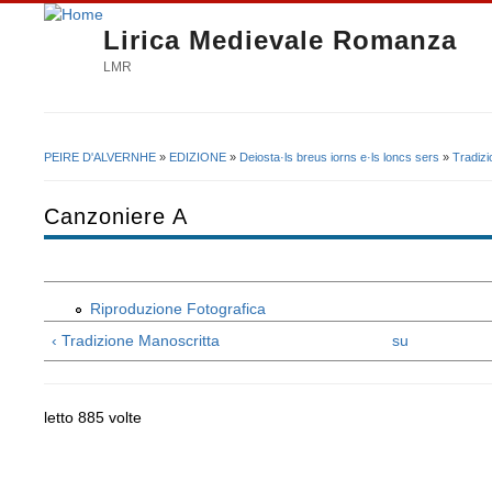
Lirica Medievale Romanza
LMR
PEIRE D'ALVERNHE
»
EDIZIONE
»
Deiosta·ls breus iorns e·ls loncs sers
»
Tradizi
Tu sei qui
Canzoniere A
Riproduzione Fotografica
‹ Tradizione Manoscritta
su
letto 885 volte