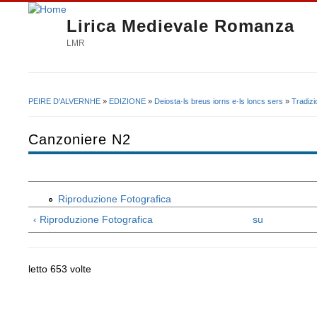
Lirica Medievale Romanza
LMR
PEIRE D'ALVERNHE
»
EDIZIONE
»
Deiosta·ls breus iorns e·ls loncs sers
»
Tradizi
Tu sei qui
Canzoniere N2
Riproduzione Fotografica
‹ Riproduzione Fotografica
su
letto 653 volte