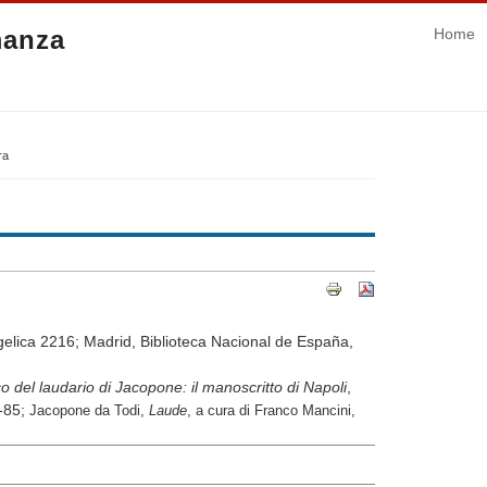
manza
Home
ra
gelica 2216; Madrid, Biblioteca Nacional de España,
o del laudario di Jacopone: il manoscritto di Napoli
,
3-85;
Jacopone da Todi,
Laude
, a cura di Franco Mancini,