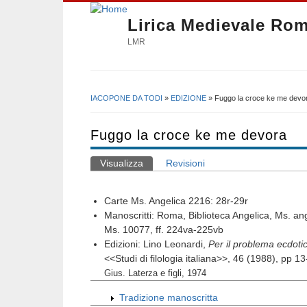
Lirica Medievale Ro
LMR
IACOPONE DA TODI
»
EDIZIONE
» Fuggo la croce ke me devo
Tu sei qui
Fuggo la croce ke me devora
Visualizza
(scheda attiva)
Revisioni
Schede primarie
Carte Ms. Angelica 2216: 28
r
-29
r
Manoscritti: Roma, Biblioteca Angelica, Ms. an
Ms. 10077, ff. 224va-225vb
Edizioni: Lino Leonardi,
Per il problema ecdotic
<<Studi di filologia italiana>>, 46 (1988), pp 1
Gius. Laterza e figli, 1974
Tradizione manoscritta