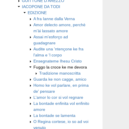
GUITTONE D'AREZZO
IACOPONE DA TODI
EDIZIONE
A fra Ianne dalla Verna
Amor delecto amore, perchè
m'ài lassato amore
Assai m'esforço ad
guadagnare
Audite una 'ntençone ke fra
l'alma e 'l corpo
Ensegnateme Ihesu Cristo
Fuggo la croce ke me devora
Tradizione manoscritta
Guarda ke non cagge, amico
Homo ke vol parlare, en prima
de' pensare
L'amor lo cor si vol regnare
La bontade enfinita vol enfinito
amore
La bontade se lamenta
O Regina cortese, io so ad voi
venuto