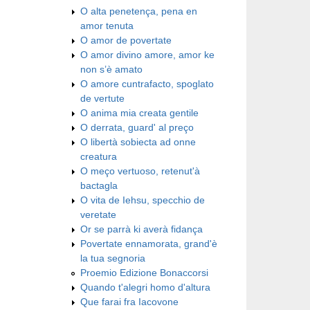
O alta penetença, pena en
amor tenuta
O amor de povertate
O amor divino amore, amor ke
non s’è amato
O amore cuntrafacto, spoglato
de vertute
O anima mia creata gentile
O derrata, guard' al preço
O libertà sobiecta ad onne
creatura
O meço vertuoso, retenut'à
bactagla
O vita de Iehsu, specchio de
veretate
Or se parrà ki averà fidança
Povertate ennamorata, grand'è
la tua segnoria
Proemio Edizione Bonaccorsi
Quando t'alegri homo d'altura
Que farai fra Iacovone