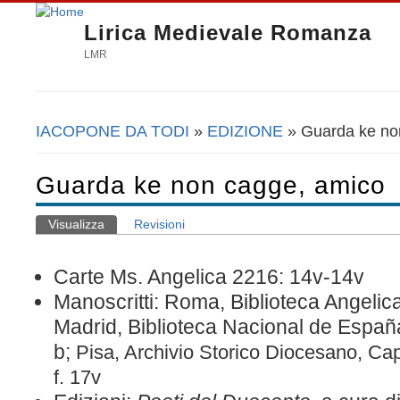
Lirica Medievale Romanza
LMR
IACOPONE DA TODI
»
EDIZIONE
» Guarda ke no
Tu sei qui
Guarda ke non cagge, amico
Visualizza
(scheda attiva)
Revisioni
Schede primarie
Carte Ms. Angelica 2216: 14
v
-14
v
Manoscritti: Roma, Biblioteca Angelic
Madrid, Biblioteca Nacional de España
b;
Pisa, Archivio Storico Diocesano, Ca
f. 17v