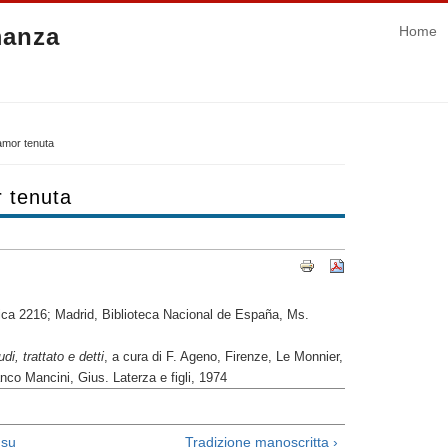
manza
Home
amor tenuta
 tenuta
ica 2216; Madrid, Biblioteca Nacional de España, Ms.
di, trattato e detti
, a cura di F. Ageno, Firenze, Le Monnier,
anco Mancini, Gius. Laterza e figli, 1974
su
Tradizione manoscritta ›