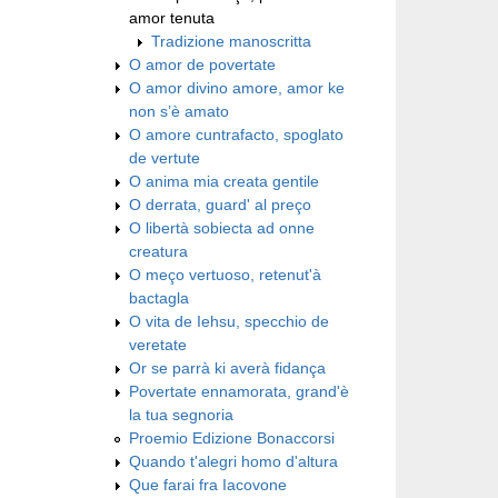
amor tenuta
Tradizione manoscritta
O amor de povertate
O amor divino amore, amor ke
non s’è amato
O amore cuntrafacto, spoglato
de vertute
O anima mia creata gentile
O derrata, guard' al preço
O libertà sobiecta ad onne
creatura
O meço vertuoso, retenut'à
bactagla
O vita de Iehsu, specchio de
veretate
Or se parrà ki averà fidança
Povertate ennamorata, grand'è
la tua segnoria
Proemio Edizione Bonaccorsi
Quando t'alegri homo d'altura
Que farai fra Iacovone