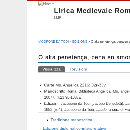
Lirica Medievale Ro
LMR
IACOPONE DA TODI
»
EDIZIONE
» O alta penetença, pena en 
Tu sei qui
O alta penetença, pena en amor
Visualizza
(scheda attiva)
Revisioni
Schede primarie
Carte Ms. Angelica 2216: 32
r
-33
v
Manoscritti:
Roma, Biblioteca Angelica, Ms. angel
10077, ff.137rb-138va
Edizioni:
Jacopone da Todi (Jacopo Benedetti),
Lau
(n.4);
1953
Jacopone da Todi,
Laude
, a cura di Fr
Tradizione manoscritta
‹ Edizione diplomatico-interpretativa