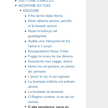
GUITTONE D'AREZZO
IACOPONE DA TODI
EDIZIONE
A fra Ianne dalla Verna
Amor delecto amore, perchè
m'ài lassato amore
Assai m'esforço ad
guadagnare
Audite una 'ntençone ke fra
l'alma e 'l corpo
Ensegnateme Ihesu Cristo
Fuggo la croce ke me devora
Guarda ke non cagge, amico
Homo ke vol parlare, en prima
de' pensare
L'amor lo cor si vol regnare
La bontade enfinita vol enfinito
amore
La bontade se lamenta
O Regina cortese, io so ad voi
venuto
O alta penetença, pena en