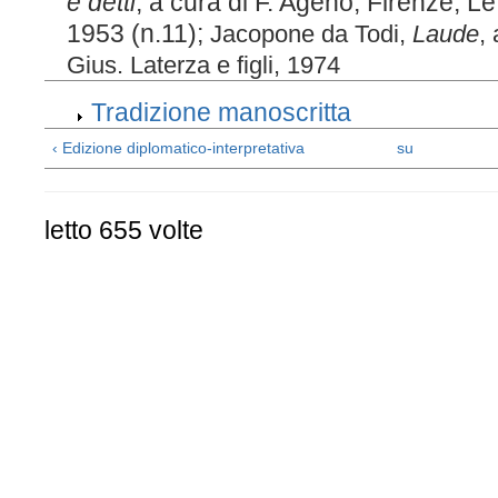
e detti
, a cura di F. Ageno, Firenze, L
1953 (n.11);
Jacopone da Todi,
Laude
,
Gius. Laterza e figli, 1974
Tradizione manoscritta
‹ Edizione diplomatico-interpretativa
su
letto 655 volte