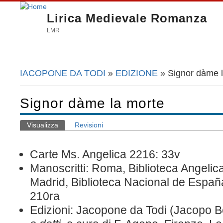
Lirica Medievale Romanza
LMR
IACOPONE DA TODI
»
EDIZIONE
» Signor dàme 
Tu sei qui
Signor dàme la morte
Visualizza
(scheda attiva)
Revisioni
Schede primarie
Carte Ms. Angelica 2216: 33
v
Manoscritti: Roma, Biblioteca Angelic
Madrid, Biblioteca Nacional de España
210ra
Edizioni: Jacopone da Todi (Jacopo B