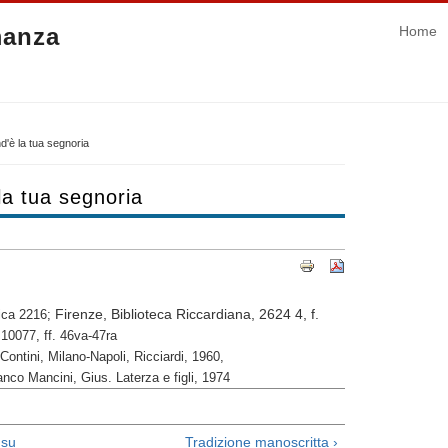
manza
Home
'è la tua segnoria
la tua segnoria
Firenze, Biblioteca Riccardiana, 2624 4, f.
lica 2216;
 10077, ff. 46va-47ra
Contini, Milano-Napoli, Ricciardi, 1960,
ranco Mancini, Gius. Laterza e figli, 1974
su
Tradizione manoscritta ›