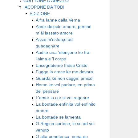
GUITTONE D'AREZZO
IACOPONE DA TODI
EDIZIONE
A fra Ianne dalla Verna
Amor delecto amore, perchè
m'ài lassato amore
Assai m'esforço ad
guadagnare
Audite una 'ntençone ke fra
l'alma e 'l corpo
Ensegnateme Ihesu Cristo
Fuggo la croce ke me devora
Guarda ke non cagge, amico
Homo ke vol parlare, en prima
de' pensare
L'amor lo cor si vol regnare
La bontade enfinita vol enfinito
amore
La bontade se lamenta
O Regina cortese, io so ad voi
venuto
O alta penetença, pena en