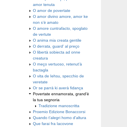
amor tenuta
O amor de povertate
O amor divino amore, amor ke
non s’è amato
O amore cuntrafacto, spoglato
de vertute
O anima mia creata gentile
O derrata, guard' al preço
O libertà sobiecta ad onne
creatura
O meço vertuoso, retenut'à
bactagla
O vita de Iehsu, specchio de
veretate
Or se parrà ki averà fidança
Povertate ennamorata, grand'è
la tua segnoria
Tradizione manoscritta
Proemio Edizione Bonaccorsi
Quando t'alegri homo d'altura
Que farai fra Iacovone