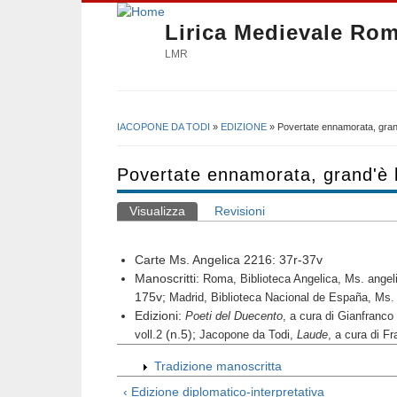
Lirica Medievale Ro
LMR
IACOPONE DA TODI
»
EDIZIONE
» Povertate ennamorata, grand
Tu sei qui
Povertate ennamorata, grand'è 
Visualizza
(scheda attiva)
Revisioni
Schede primarie
Carte Ms. Angelica 2216: 37
r
-37
v
Manoscritti:
Roma, Biblioteca Angelica, Ms. ange
175v;
Madrid, Biblioteca Nacional de España, Ms.
Edizioni:
Poeti del Duecento
, a cura di Gianfranco 
(n.5);
voll.2
Jacopone da Todi,
Laude
, a cura di F
Tradizione manoscritta
‹ Edizione diplomatico-interpretativa