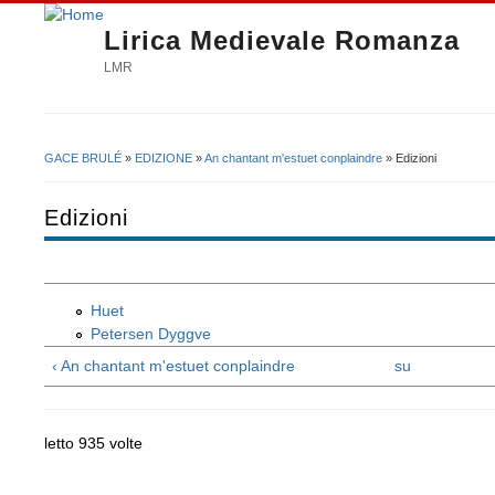
Lirica Medievale Romanza
LMR
GACE BRULÉ
»
EDIZIONE
»
An chantant m'estuet conplaindre
» Edizioni
Tu sei qui
Edizioni
Huet
Petersen Dyggve
‹ An chantant m'estuet conplaindre
su
letto 935 volte