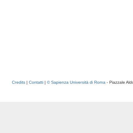
Credits
|
Contatti
|
© Sapienza Università di Roma
- Piazzale A