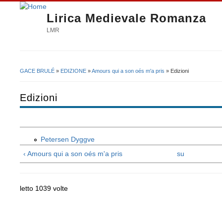
Lirica Medievale Romanza
LMR
GACE BRULÉ
»
EDIZIONE
»
Amours qui a son oés m'a pris
» Edizioni
Tu sei qui
Edizioni
Petersen Dyggve
‹ Amours qui a son oés m'a pris
su
letto 1039 volte