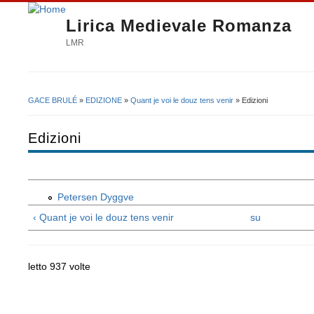
Lirica Medievale Romanza
LMR
GACE BRULÉ
»
EDIZIONE
»
Quant je voi le douz tens venir
» Edizioni
Tu sei qui
Edizioni
Petersen Dyggve
‹ Quant je voi le douz tens venir
su
letto 937 volte