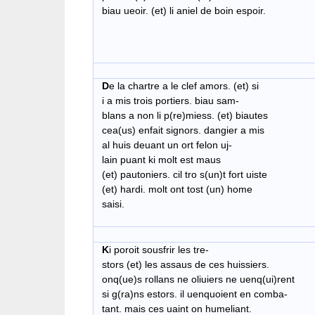
biau ueoir. (et) li aniel de boin espoir.
D
e la chartre a le clef amors. (et) si
i a mis trois portiers. biau sam-
blans a non li p(re)miess. (et) biautes
cea(us) enfait signors. dangier a mis
al huis deuant un ort felon uj-
lain puant ki molt est maus
(et) pautoniers. cil tro s(un)t fort uiste
(et) hardi. molt ont tost (un) home
saisi.
K
i poroit sousfrir les tre-
stors (et) les assaus de ces huissiers.
onq(ue)s rollans ne oliuiers ne uenq(ui)rent
si g(ra)ns estors. il uenquoient en comba-
tant. mais ces uaint on humeliant.