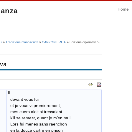
manza
Home
ui
»
Tradizione manoscritta
»
CANZONIERE F
» Edizione diplomatico-
iva
II
devant vous fui
et je vous vi premierement,
mes cuers aloit si tressalant
k’il se remest, quant je m’en mui.
Lors fui menés sans raenchon
en la douce cartre en prison