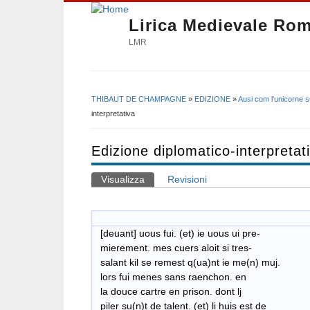
Lirica Medievale Ro
LMR
THIBAUT DE CHAMPAGNE
»
EDIZIONE
»
Ausi com l'unicorne s
Tu sei qui
interpretativa
Edizione diplomatico-interpretat
Visualizza
(scheda attiva)
Revisioni
Schede primarie
[deuant] uous fui. (et) ie uous ui pre-
mierement. mes cuers aloit si tres-
salant kil se remest q(ua)nt ie me(n) muj.
lors fui menes sans raenchon. en
la douce cartre en prison. dont lj
piler su(n)t de talent. (et) li huis est de