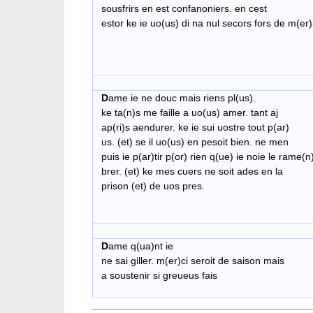
sousfrirs en est confanoniers. en cest
estor ke ie uo(us) di na nul secors fors de m(er)
cj
D
ame ie ne douc mais riens pl(us).
ke ta(n)s me faille a uo(us) amer. tant aj
ap(ri)s aendurer. ke ie sui uostre tout p(ar)
us. (et) se il uo(us) en pesoit bien. ne men
puis ie p(ar)tir p(or) rien q(ue) ie noie le rame(n
brer. (et) ke mes cuers ne soit ades en la
prison (et) de uos pres.
D
ame q(ua)nt ie
ne sai giller. m(er)ci seroit de saison mais
a soustenir si greueus fais