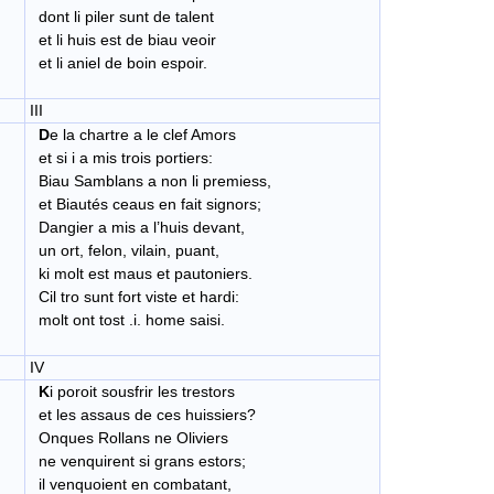
dont li piler sunt de talent
et li huis est de biau veoir
et li aniel de boin espoir.
III
D
e la chartre a le clef Amors
et si i a mis trois portiers:
Biau Samblans a non li premiess,
et Biautés ceaus en fait signors;
Dangier a mis a l’huis devant,
un ort, felon, vilain, puant,
ki molt est maus et pautoniers.
Cil tro sunt fort viste et hardi:
molt ont tost .i. home saisi.
IV
K
i poroit sousfrir les trestors
et les assaus de ces huissiers?
Onques Rollans ne Oliviers
ne venquirent si grans estors;
il venquoient en combatant,