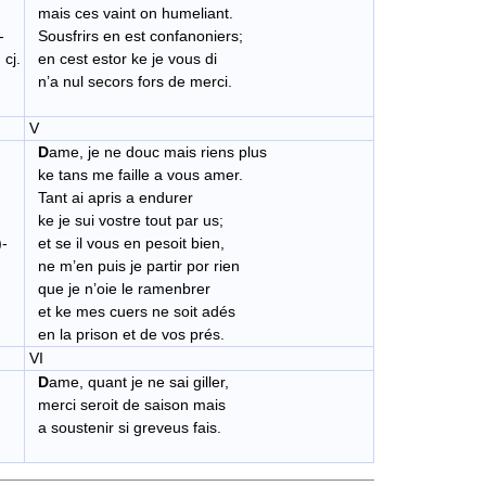
mais ces vaint on humeliant.
-
Sousfrirs en est confanoniers;
.
en cest estor ke je vous di
n’a nul secors fors de merci.
V
D
ame, je ne douc mais riens plus
ke tans me faille a vous amer.
Tant ai apris a endurer
ke je sui vostre tout par us;
)-
et se il vous en pesoit bien,
ne m’en puis je partir por rien
que je n’oie le ramenbrer
et ke mes cuers ne soit adés
en la prison et de vos prés.
VI
D
ame, quant je ne sai giller,
merci seroit de saison mais
a soustenir si greveus fais.