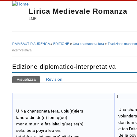
Lirica Medievale Romanza
LMR
RAIMBAUT D'AURENGA
»
EDIZIONE
»
Una chansoneta fera
»
Tradizione manoscri
Tu sei qui
interpretativa
Edizione diplomatico-interpretativa
Visualizza
(scheda attiva)
Revisioni
Schede primarie
I
Una chans
U
Na chansoneta fera. uolu(n)tiers
voluntiers 
lanera dir. do(n) tem q(ue)
don tem q
mer a murir. e fas laital q(ue) se(n)
e fas l’ait
sela. bela poyra leu en.
Be la poyr
te(n)dre. si tot ses e(n) aital rima.