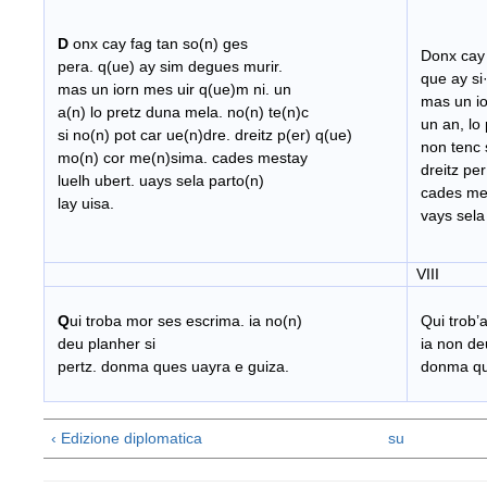
D
onx cay fag tan so(n) ges
Donx cay 
pera. q(ue) ay sim degues murir.
que ay si
mas un iorn mes uir q(ue)m ni. un
mas un io
a(n) lo pretz duna mela. no(n) te(n)c
un an, lo 
si no(n) pot car ue(n)dre. dreitz p(er) q(ue)
non tenc s
mo(n) cor me(n)sima. cades mestay
dreitz pe
luelh ubert. uays sela parto(n)
cades mest
lay uisa.
vays sela p
VIII
Q
ui troba mor ses escrima. ia no(n)
Qui trob’
deu planher si
ia non deu
pertz. donma ques uayra e guiza.
donma que
‹ Edizione diplomatica
su