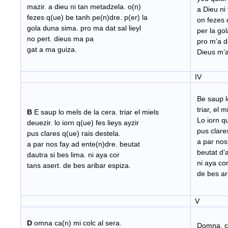
mazir. a dieu ni tan metadzela. o(n)
a Dieu ni 
fezes q(ue) be tanh pe(n)dre. p(er) la
on fezes 
gola duna sima. pro ma dat sal lieyl
per la gol
no pert. dieus ma pa
pro m’a dat
gat a ma guiza.
Dieus m’a
IV
Be saup lo
triar, el m
B
E saup lo mels de la cera. triar el miels
Lo iorn que
deuezir. lo iorn q(ue) fes lieys ayzir
pus clares
pus clares q(ue) rais destela.
a par nos 
a par nos fay ad ente(n)dre. beutat
beutat d’au
dautra si bes lima. ni aya cor
ni aya cor
tans asert. de bes aribar espiza.
de bes ari
V
D
omna ca(n) mi colc al sera.
Domna, ca