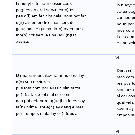
la nueyt e tot iorn cossir cous
la nueyt e 
pogues en grat servir. ca(n) ieu
co·us pogu
pes q(i) em fer nim pela. nom pot far
can ieu pe
e(n) als entendre. mos cors de
no·m pot f
gaug salh e guima. ta(n) ay en uos
mos cors 
mo(n) cor sert. e una uolu(n)tat
tan ay en 
assiza.
e una volu
VI
Dona si n
D
ona si nous alezera. mos cors lay
mos cors l
o(n) yeu dezir res
res pus to
pus tost nom por aussir. sim tarza
sim tarza 
pe(n)satz de tela. al cor com
al cor com
nos pot defendre. q(ua)l uida es say
qual vida 
ta(n) prima. soue(n) ay gang e mes
soven ay 
pert. empes mala lay co(n)quiza.
empes mal
VII