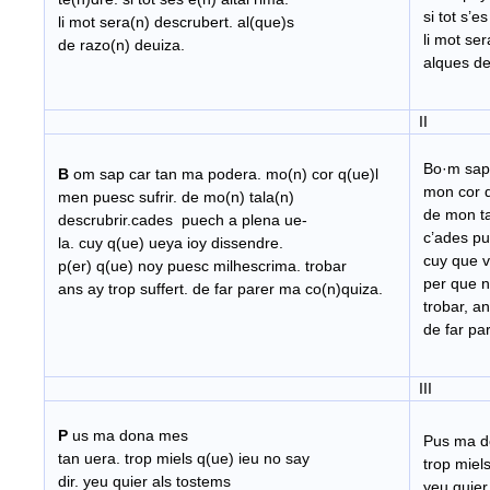
si tot s’es
li mot sera(n) descrubert. al(que)s
li mot ser
de razo(n) deuiza.
alques de
II
Bo·m sap 
B
om sap car tan ma podera. mo(n) cor q(ue)l
mon cor q
men puesc sufrir. de mo(n) tala(n)
de mon tal
descrubrir.cades puech a plena ue-
c’ades pu
la. cuy q(ue) ueya ioy dissendre.
cuy que v
p(er) q(ue) noy puesc milhescrima. trobar
per que n
ans ay trop suffert. de far parer ma co(n)quiza.
trobar, ans
de far par
III
P
us ma dona mes
Pus ma do
tan uera. trop miels q(ue) ieu no say
trop miels
dir. yeu quier als tostems
yeu quier 