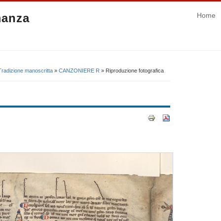
manza
Home
Tradizione manoscritta
»
CANZONIERE R
» Riproduzione fotografica