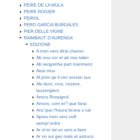
PEIRE DE LA MULA
PEIRE ROGIER
PEIROL
PERO GARCIA BURGALES
PIER DELLE VIGNE
RAIMBAUT D'AURENGA
EDIZIONE
A mon vers dirai chanso
Ab nou cor et ab nou talen
Ab vergoinha part marimenz
Aissi mou
Al prim qe·il cim sorzen sus
Als durs, crus, cozens,
lauzengiers
Amics Rossignol
Amors, com er? que farai
Anz que l’haura bruna·s cal
Apres mon vers voill
sempr'ordre
Ar m'er tal un vers a faire
Ar no sui ges mals et astrucs