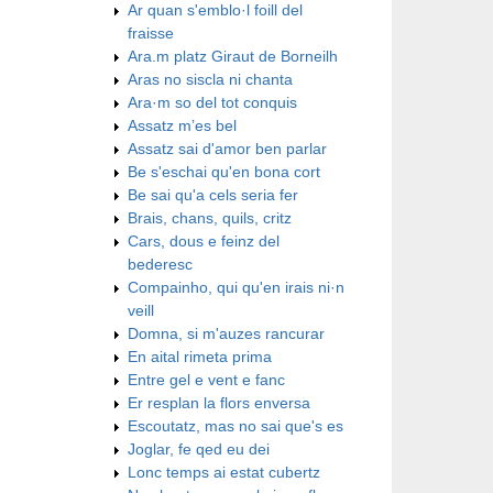
Ar quan s'emblo·l foill del
fraisse
Ara.m platz Giraut de Borneilh
Aras no siscla ni chanta
Ara·m so del tot conquis
Assatz m’es bel
Assatz sai d'amor ben parlar
Be s'eschai qu'en bona cort
Be sai qu'a cels seria fer
Brais, chans, quils, critz
Cars, dous e feinz del
bederesc
Compainho, qui qu'en irais ni·n
veill
Domna, si m'auzes rancurar
En aital rimeta prima
Entre gel e vent e fanc
Er resplan la flors enversa
Escoutatz, mas no sai que's es
Joglar, fe qed eu dei
Lonc temps ai estat cubertz