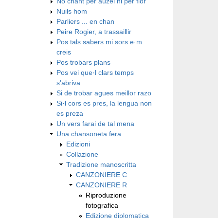
No chant per auzel ni per flor
Nuils hom
Parliers ... en chan
Peire Rogier, a trassaillir
Pos tals sabers mi sors e·m
creis
Pos trobars plans
Pos vei que·l clars temps
s'abriva
Si de trobar agues meillor razo
Si·l cors es pres, la lengua non
es preza
Un vers farai de tal mena
Una chansoneta fera
Edizioni
Collazione
Tradizione manoscritta
CANZONIERE C
CANZONIERE R
Riproduzione
fotografica
Edizione diplomatica