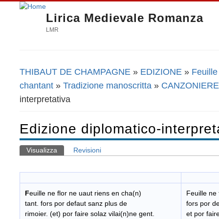
Lirica Medievale Romanza
LMR
THIBAUT DE CHAMPAGNE
»
EDIZIONE
»
Feuille
Tu sei qui
chantant
»
Tradizione manoscritta
»
CANZONIERE
interpretativa
Edizione diplomatico-interpret
Visualizza
(scheda attiva)
Revisioni
Schede primarie
F
euille ne flor ne uaut riens en cha(n)
Feuille ne
tant. fors por defaut sanz plus de
fors por d
rimoier. (et) por faire solaz vilai(n)ne gent.
et por fair