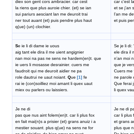
diex son gent cors ambracier. car cest
car c’est l
la riens que plus auroie chier. (et) se ian
et se j’an 
sui pariurs aesciant lan me deuroit trai
l’an me dev
ner tout auant (et) puis pendre plus haut
et puis pe
q(ue) (un) clochier.
S
e ie li di dame ie uous
Se je li di
aig tant ele dira il me uient angignier
ele dira il
nan moi na pas ne sens ne hardem(en)t. que
n’an moi 
ie uers li mosasse desrainier. cuers me
que je ver
faudroit qui me deuroit aidier ne pa
Cuers me f
role dautrui ne uaut noiant.
Q
ue
[1]
fe
ne parole 
rai ie (con)soilliez moi amant li quex uaut
Que ferai 
miex ou parlers ou laissiers.
li quex va
Je ne di
Je ne di p
pas que nus aint folem(en)t. car li plus fox
car li plus
en fait mai(n)s a prisier (et) grans anuiz i a
et grans a
mestier souant. plus q(ue) na sens ne for
plus que n