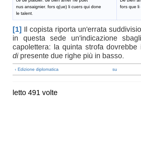
ce de plaidier. de bien amer ne puet
De bien a
nus ansaignier. fors q(ue) li cuers qui done
fors que li
le talent.
[1]
Il copista riporta un'errata suddivisi
in questa sede un'indicazione sbagli
capolettera: la quinta strofa dovrebbe i
di
presente due righe più in basso.
‹ Edizione diplomatica
su
letto 491 volte