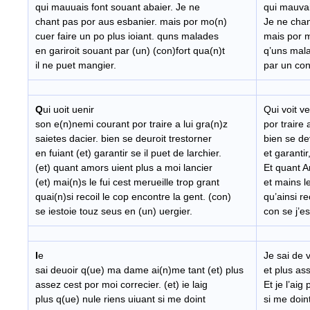
qui mauuais font souant abaier. Je ne
qui mauvai
chant pas por aus esbanier. mais por mo(n)
Je ne chan
cuer faire un po plus ioiant. quns malades
mais por m
en gariroit souant par (un) (con)fort qua(n)t
q’uns mala
il ne puet mangier.
par un con
Q
ui uoit uenir
Qui voit v
son e(n)nemi courant por traire a lui gra(n)z
por traire 
saietes dacier. bien se deuroit trestorner
bien se dev
en fuiant (et) garantir se il puet de larchier.
et garantir,
(et) quant amors uient plus a moi lancier
Et quant A
(et) mai(n)s le fui cest merueille trop grant
et mains le
quai(n)si recoil le cop encontre la gent. (con)
qu’ainsi re
se iestoie touz seus en (un) uergier.
con se j’e
I
e
Je sai de 
sai deuoir q(ue) ma dame ai(n)me tant (et) plus
et plus ass
assez cest por moi correcier. (et) ie laig
Et je l’aig
plus q(ue) nule riens uiuant si me doint
si me doin