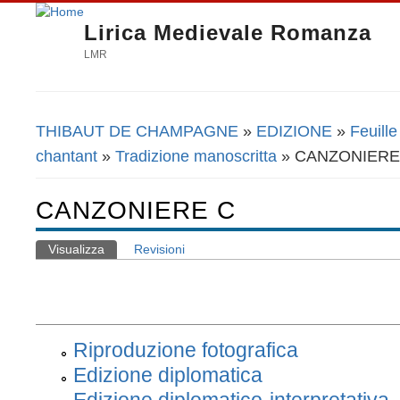
Lirica Medievale Romanza
LMR
THIBAUT DE CHAMPAGNE
»
EDIZIONE
»
Feuille
Tu sei qui
chantant
»
Tradizione manoscritta
» CANZONIERE
CANZONIERE C
Visualizza
(scheda attiva)
Revisioni
Schede primarie
Riproduzione fotografica
Edizione diplomatica