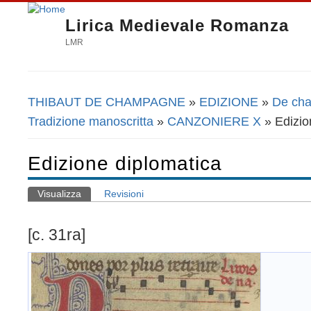
Lirica Medievale Romanza
LMR
THIBAUT DE CHAMPAGNE
»
EDIZIONE
»
De cha
Tu sei qui
Tradizione manoscritta
»
CANZONIERE X
» Edizio
Edizione diplomatica
Visualizza
(scheda attiva)
Revisioni
Schede primarie
[c. 31ra]
L
d