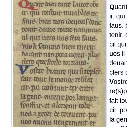
Q
uant
ir. qu
faus.
tenir.
cil qu
uos li
deuan
clers 
V
ostr
re(s)p
fait t
cir. p
la gen