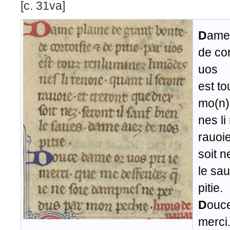
[c. 31va]
D
ame 
de cor
uos
est to
mo(n)
nes li
rauoie
soit n
le sa
pitie.
D
ouce
merci