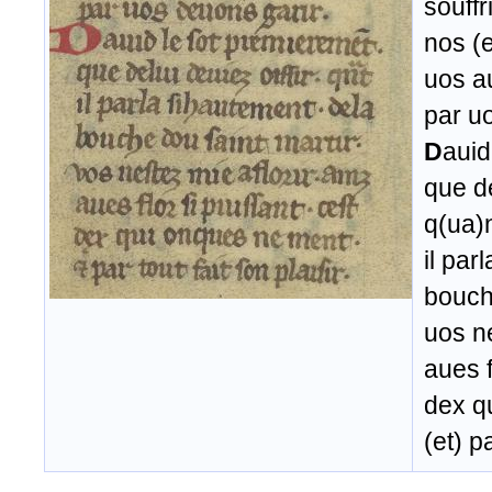
souffri
nos (e
uos a
par u
D
auid
que de
q(ua)
il par
bouche
uos ne
aues f
dex q
(et) p