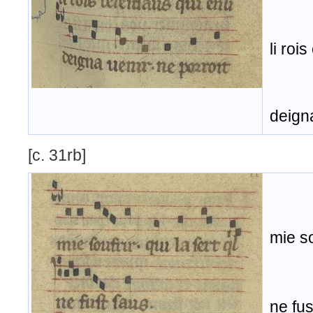
li roi
deigna
[c. 31rb]
mie sou
ne fus