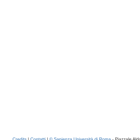
Credits
|
Contatti
|
© Sapienza Università di Roma
- Piazzale A