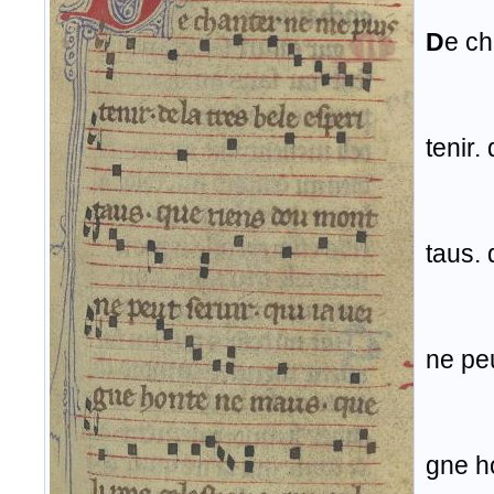
D
e ch
tenir.
taus.
ne peu
gne h