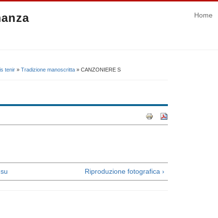
manza
Home
s tenir
»
Tradizione manoscritta
» CANZONIERE S
su
Riproduzione fotografica ›