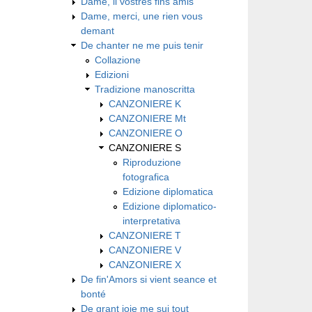
Dame, li vostres fins amis
Dame, merci, une rien vous
demant
De chanter ne me puis tenir
Collazione
Edizioni
Tradizione manoscritta
CANZONIERE K
CANZONIERE Mt
CANZONIERE O
CANZONIERE S
Riproduzione
fotografica
Edizione diplomatica
Edizione diplomatico-
interpretativa
CANZONIERE T
CANZONIERE V
CANZONIERE X
De fin'Amors si vient seance et
bonté
De grant joie me sui tout