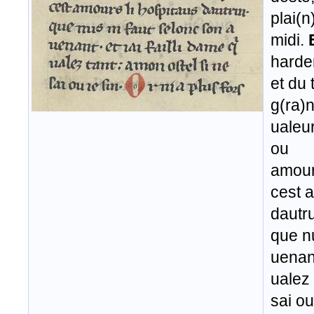
plai(n
midi.
hardem
et du t
g(ra)n
ualeu
ou
amours
cest 
dautru
que nu
uenant
ualez 
sai ou