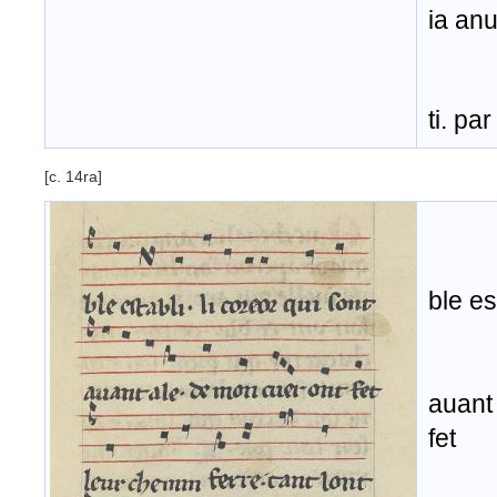
ia anu
ti. pa
[c. 14ra]
ble es
auant
fet