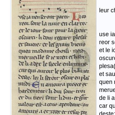
leur c
use ia
reor s
et le 
oscurc
plesa(
et sau
quen 
merue
de li 
car qu
deste;