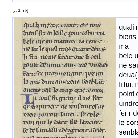
[c. 14rb]
quali
biens 
ma
bele u
ne sa
deua(
li fui.
point
uindre
ferir 
le co
senbla