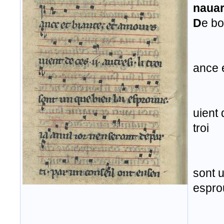
nauar
D
e bo
ance 
uient 
troi
sont u
espro