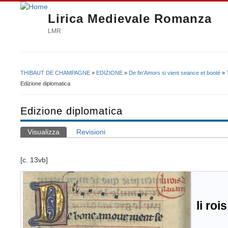
Lirica Medievale Romanza
LMR
THIBAUT DE CHAMPAGNE
»
EDIZIONE
»
De fin'Amors si vient seance et bonté
»
Tu sei qui
Edizione diplomatica
Edizione diplomatica
Visualizza
(scheda attiva)
Revisioni
Schede primarie
[c. 13vb]
li roi