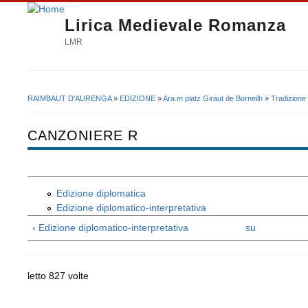
Lirica Medievale Romanza
LMR
RAIMBAUT D'AURENGA
»
EDIZIONE
»
Ara.m platz Giraut de Borneilh
»
Tradizione
Tu sei qui
CANZONIERE R
Edizione diplomatica
Edizione diplomatico-interpretativa
‹ Edizione diplomatico-interpretativa
su
letto 827 volte