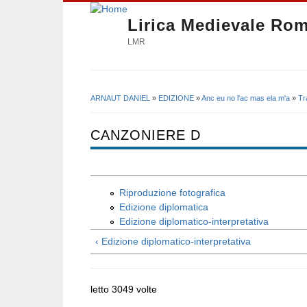
Lirica Medievale Ro
LMR
ARNAUT DANIEL
»
EDIZIONE
»
Anc eu no l'ac mas ela m'a
»
Tr
Tu sei qui
CANZONIERE D
Riproduzione fotografica
Edizione diplomatica
Edizione diplomatico-interpretativa
‹ Edizione diplomatico-interpretativa
letto 3049 volte