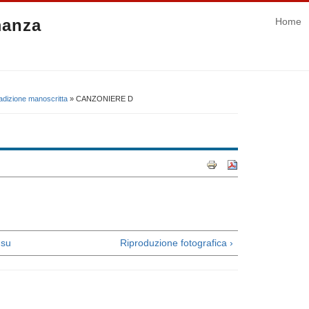
manza
Home
adizione manoscritta
» CANZONIERE D
su
Riproduzione fotografica ›