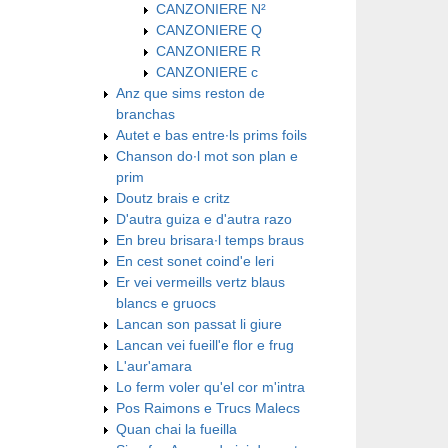
CANZONIERE N²
CANZONIERE Q
CANZONIERE R
CANZONIERE c
Anz que sims reston de
branchas
Autet e bas entre∙ls prims foils
Chanson do∙l mot son plan e
prim
Doutz brais e critz
D'autra guiza e d'autra razo
En breu brisara∙l temps braus
En cest sonet coind'e leri
Er vei vermeills vertz blaus
blancs e gruocs
Lancan son passat li giure
Lancan vei fueill'e flor e frug
L'aur'amara
Lo ferm voler qu'el cor m'intra
Pos Raimons e Trucs Malecs
Quan chai la fueilla