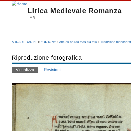
Lirica Medievale Romanza
LMR
ARNAUT DANIEL
»
EDIZIONE
»
Anc eu no l'ac mas ela m'a
»
Tradizione manoscrit
Tu sei qui
Riproduzione fotografica
Visualizza
(scheda attiva)
Revisioni
Schede primarie