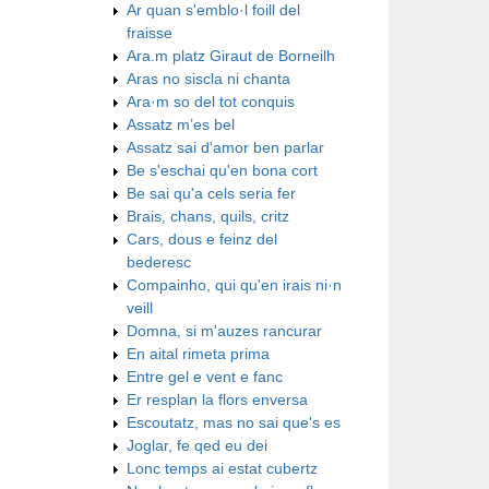
Ar quan s'emblo·l foill del
fraisse
Ara.m platz Giraut de Borneilh
Aras no siscla ni chanta
Ara·m so del tot conquis
Assatz m’es bel
Assatz sai d'amor ben parlar
Be s'eschai qu'en bona cort
Be sai qu'a cels seria fer
Brais, chans, quils, critz
Cars, dous e feinz del
bederesc
Compainho, qui qu'en irais ni·n
veill
Domna, si m'auzes rancurar
En aital rimeta prima
Entre gel e vent e fanc
Er resplan la flors enversa
Escoutatz, mas no sai que's es
Joglar, fe qed eu dei
Lonc temps ai estat cubertz