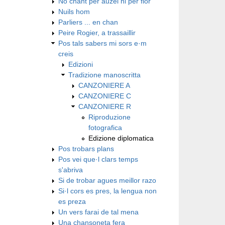
No chant per auzel ni per flor
Nuils hom
Parliers ... en chan
Peire Rogier, a trassaillir
Pos tals sabers mi sors e·m
creis
Edizioni
Tradizione manoscritta
CANZONIERE A
CANZONIERE C
CANZONIERE R
Riproduzione
fotografica
Edizione diplomatica
Pos trobars plans
Pos vei que·l clars temps
s'abriva
Si de trobar agues meillor razo
Si·l cors es pres, la lengua non
es preza
Un vers farai de tal mena
Una chansoneta fera