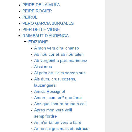
PEIRE DE LA MULA
PEIRE ROGIER
PEIROL
PERO GARCIA BURGALES
PIER DELLE VIGNE
RAIMBAUT D'AURENGA
EDIZIONE
A mon vers dirai chanso
Ab nou cor et ab nou talen
Ab vergoinha part marimenz
Aissi mou
Al prim qe·il cim sorzen sus
Als durs, crus, cozens,
lauzengiers
Amics Rossignol
Amors, com er? que farai
Anz que l’haura bruna·s cal
Apres mon vers voill
sempr'ordre
Ar m'er tal un vers a faire
Ar no sui ges mals et astrucs