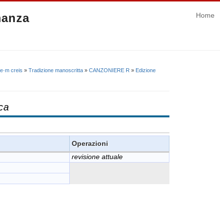
manza
Home
 e·m creis
»
Tradizione manoscritta
»
CANZONIERE R
»
Edizione
ca
Operazioni
revisione attuale