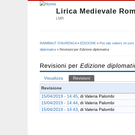
Lirica Medievale Ro
LMR
RAIMBAUT D'AURENGA
»
EDIZIONE
»
Pos tals sabers mi sors
Tu sei qui
diplomatica
» Revisioni per
Edizione diplomatica
Revisioni per
Edizione diplomati
Visualizza
Revisioni
(scheda attiva)
Schede primarie
Revisione
15/04/2019 - 14:45
, di
Valeria Palombi
15/04/2019 - 14:44
, di
Valeria Palombi
15/04/2019 - 14:43
, di
Valeria Palombi