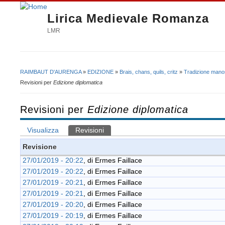
Lirica Medievale Romanza
LMR
RAIMBAUT D'AURENGA
»
EDIZIONE
»
Brais, chans, quils, critz
»
Tradizione manos
Tu sei qui
Revisioni per
Edizione diplomatica
Revisioni per
Edizione diplomatica
Visualizza
Revisioni
(scheda attiva)
Schede primarie
Revisione
27/01/2019 - 20:22
, di
Ermes Faillace
27/01/2019 - 20:22
, di
Ermes Faillace
27/01/2019 - 20:21
, di
Ermes Faillace
27/01/2019 - 20:21
, di
Ermes Faillace
27/01/2019 - 20:20
, di
Ermes Faillace
27/01/2019 - 20:19
, di
Ermes Faillace