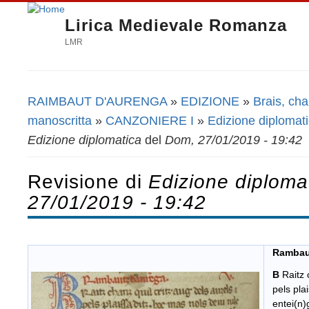
Lirica Medievale Romanza
LMR
RAIMBAUT D'AURENGA
»
EDIZIONE
»
Brais, chan
Tu sei qui
manoscritta
»
CANZONIERE I
»
Edizione diplomat
Edizione diplomatica
del
Dom, 27/01/2019 - 19:42
Revisione di
Edizione diploma
27/01/2019 - 19:42
Rambau
B
Raitz 
pels plai
entei(n)g