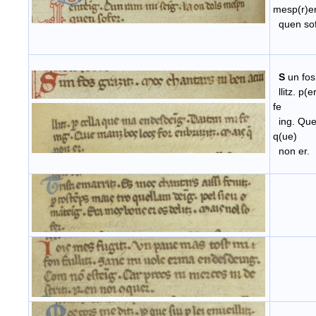
mesp(r)e
quen sof
S
un fos
llitz. p(
fe
ing. Que 
q(ue)
non er.