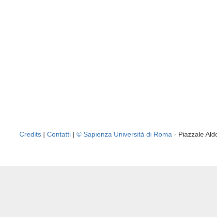
Credits
|
Contatti
|
© Sapienza Università di Roma
- Piazzale A