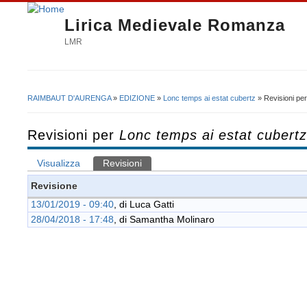
Lirica Medievale Romanza
LMR
RAIMBAUT D'AURENGA
»
EDIZIONE
»
Lonc temps ai estat cubertz
» Revisioni pe
Tu sei qui
Revisioni per
Lonc temps ai estat cubertz
Visualizza
Revisioni
(scheda attiva)
Schede primarie
Revisione
13/01/2019 - 09:40
, di
Luca Gatti
28/04/2018 - 17:48
, di
Samantha Molinaro