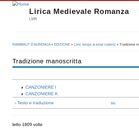
Lirica Medievale Romanza
LMR
RAIMBAUT D'AURENGA
»
EDIZIONE
»
Lonc temps ai estat cubertz
» Tradizione m
Tu sei qui
Tradizione manoscritta
CANZONIERE I
CANZONIERE K
‹ Testo e traduzione
su
letto 1809 volte