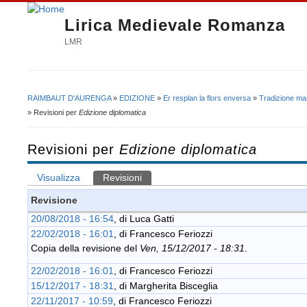
Lirica Medievale Romanza
LMR
RAIMBAUT D'AURENGA
»
EDIZIONE
»
Er resplan la flors enversa
»
Tradizione ma
Tu sei qui
» Revisioni per
Edizione diplomatica
Revisioni per
Edizione diplomatica
Visualizza
Revisioni
(scheda attiva)
Schede primarie
Revisione
20/08/2018 - 16:54
, di
Luca Gatti
22/02/2018 - 16:01
, di
Francesco Feriozzi
Copia della revisione del
Ven, 15/12/2017 - 18:31
.
22/02/2018 - 16:01
, di
Francesco Feriozzi
15/12/2017 - 18:31
, di
Margherita Bisceglia
22/11/2017 - 10:59
, di
Francesco Feriozzi