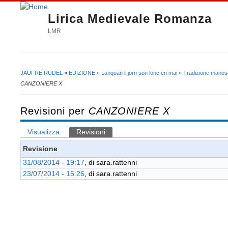
Lirica Medievale Romanza
LMR
JAUFRE RUDEL
»
EDIZIONE
»
Lanquan li jorn son lonc en mai
»
Tradizione manosc
Tu sei qui
CANZONIERE X
Revisioni per
CANZONIERE X
Visualizza
Revisioni
(scheda attiva)
Schede primarie
Revisione
31/08/2014 - 19:17
, di
sara.rattenni
23/07/2014 - 15:26
, di
sara.rattenni