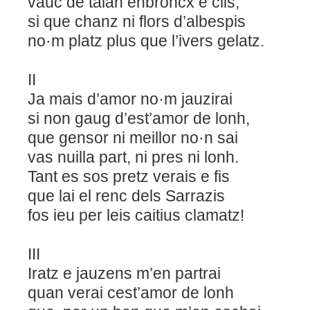
vauc de talan enbroncx e clis,
si que chanz ni flors d’albespis
no·m platz plus que l’ivers gelatz.
II
Ja mais d’amor no·m jauzirai
si non gaug d’est’amor de lonh,
que gensor ni meillor no·n sai
vas nuilla part, ni pres ni lonh.
Tant es sos pretz verais e fis
que lai el renc dels Sarrazis
fos ieu per leis caitius clamatz!
III
Iratz e jauzens m’en partrai
quan verai cest’amor de lonh