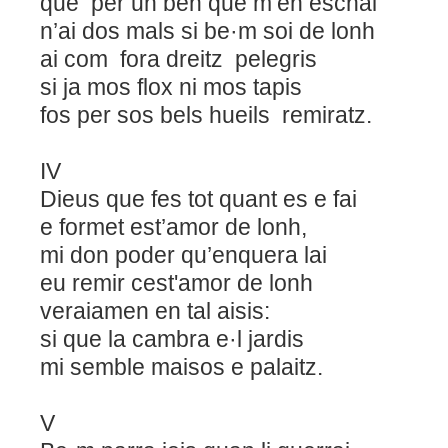
que per un ben que m’en eschai
n’ai dos mals si be·m soi de lonh
ai com fora dreitz pelegris
si ja mos flox ni mos tapis
fos per sos bels hueils remiratz.
IV
Dieus que fes tot quant es e fai
e formet est’amor de lonh,
mi don poder qu’enquera lai
eu remir cest'amor de lonh
veraiamen en tal aisis:
si que la cambra e·l jardis
mi semble maisos e palaitz.
V