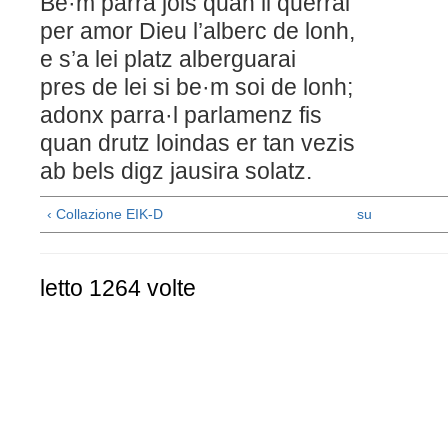
Be·m parra jois quan li querrai
per amor Dieu l’alberc de lonh,
e s’a lei platz alberguarai
pres de lei si be·m soi de lonh;
adonx parra·l parlamenz fis
quan drutz loindas er tan vezis
ab bels digz jausira solatz.
‹ Collazione EIK-D
su
letto 1264 volte