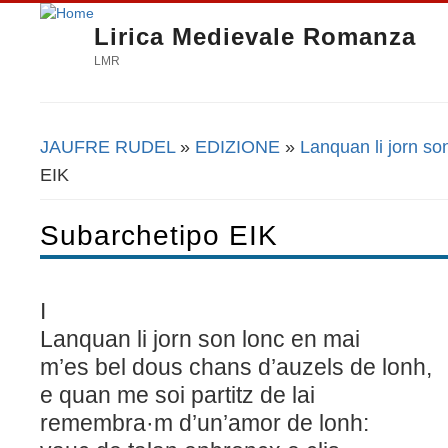
Lirica Medievale Romanza
LMR
JAUFRE RUDEL
»
EDIZIONE
»
Lanquan li jorn so
Tu sei qui
EIK
Subarchetipo EIK
I
Lanquan li jorn son lonc en mai
m’es bel dous chans d’auzels de lonh,
e quan me soi partitz de lai
remembra·m d’un’amor de lonh: