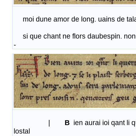
moi dune amor de long. uains de talan
si que chant ne flors daubespin. non m
-
|
B
ien aurai ioi qant li 
lostal