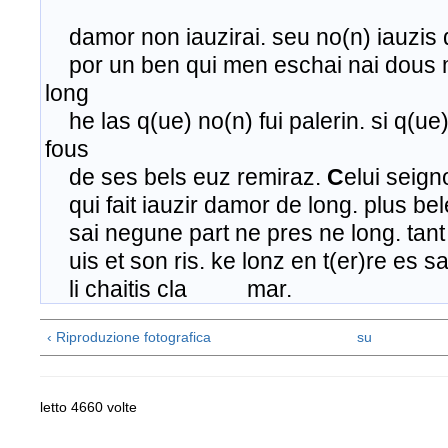
damor non iauzirai. seu no(n) iauzis 
por un ben qui men eschai nai dous ma
long
he las q(ue) no(n) fui palerin. si q(ue
fous
de ses bels euz remiraz.
C
elui seign
qui fait iauzir damor de long. plus be
sai negune part ne pres ne long. tant
uis et son ris. ke lonz en t(er)re es sa
li chaitis cla mar.
‹ Riproduzione fotografica
su
letto 4660 volte