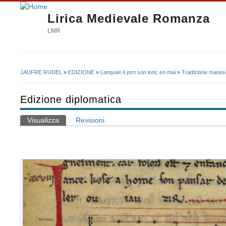
Lirica Medievale Romanza
LMR
JAUFRE RUDEL
»
EDIZIONE
»
Lanquan li jorn son lonc en mai
»
Tradizione manosc
Tu sei qui
Edizione diplomatica
Visualizza
(scheda attiva)
Revisioni
Schede primarie