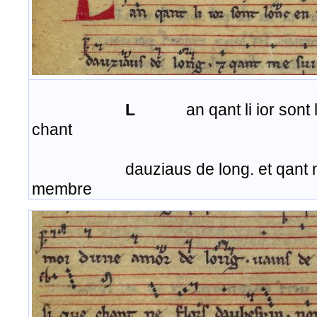
L
an qant li ior son
chant
dauziaus de long. et qant me su
membre