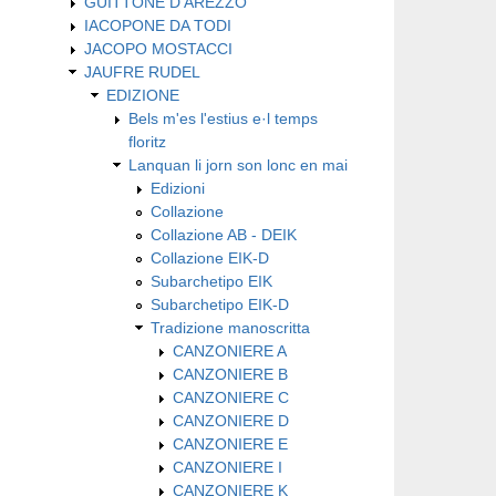
GUITTONE D'AREZZO
IACOPONE DA TODI
JACOPO MOSTACCI
JAUFRE RUDEL
EDIZIONE
Bels m'es l'estius e·l temps
floritz
Lanquan li jorn son lonc en mai
Edizioni
Collazione
Collazione AB - DEIK
Collazione EIK-D
Subarchetipo EIK
Subarchetipo EIK-D
Tradizione manoscritta
CANZONIERE A
CANZONIERE B
CANZONIERE C
CANZONIERE D
CANZONIERE E
CANZONIERE I
CANZONIERE K