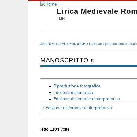
Lirica Medievale Ro
LMR
JAUFRE RUDEL
»
EDIZIONE
»
Lanquan li jorn son lonc en mai
Tu sei qui
MANOSCRITTO ε
Riproduzione fotografica
Edizione diplomatica
Edizione diplomatico-interpretativa
‹ Edizione diplomatico-interpretativa
letto 1104 volte