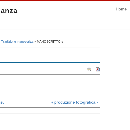
manza
Home
»
Tradizione manoscritta
» MANOSCRITTO ε
su
Riproduzione fotografica ›