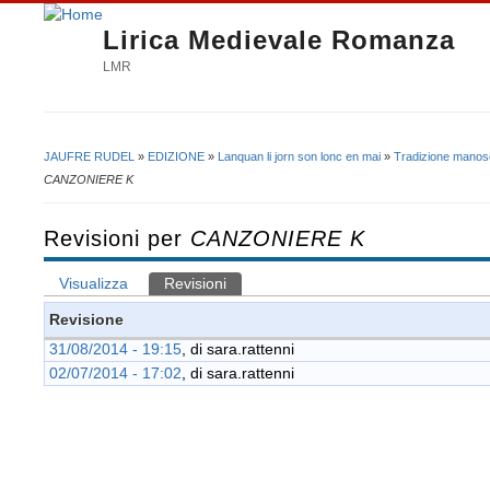
Lirica Medievale Romanza
LMR
JAUFRE RUDEL
»
EDIZIONE
»
Lanquan li jorn son lonc en mai
»
Tradizione manosc
Tu sei qui
CANZONIERE K
Revisioni per
CANZONIERE K
Visualizza
Revisioni
(scheda attiva)
Schede primarie
Revisione
31/08/2014 - 19:15
, di
sara.rattenni
02/07/2014 - 17:02
, di
sara.rattenni