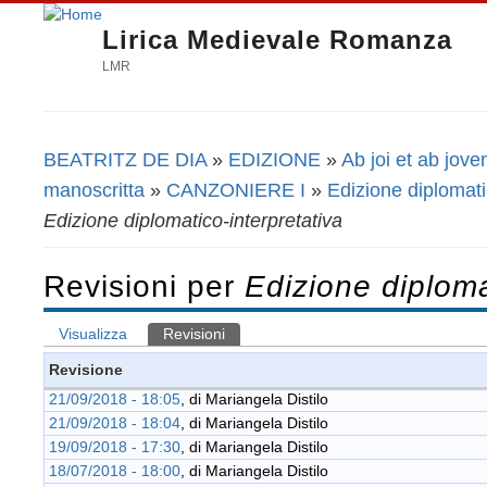
Lirica Medievale Romanza
LMR
BEATRITZ DE DIA
»
EDIZIONE
»
Ab joi et ab jove
Tu sei qui
manoscritta
»
CANZONIERE I
»
Edizione diplomati
Edizione diplomatico-interpretativa
Revisioni per
Edizione diploma
Visualizza
Revisioni
(scheda attiva)
Schede primarie
Revisione
21/09/2018 - 18:05
, di
Mariangela Distilo
21/09/2018 - 18:04
, di
Mariangela Distilo
19/09/2018 - 17:30
, di
Mariangela Distilo
18/07/2018 - 18:00
, di
Mariangela Distilo