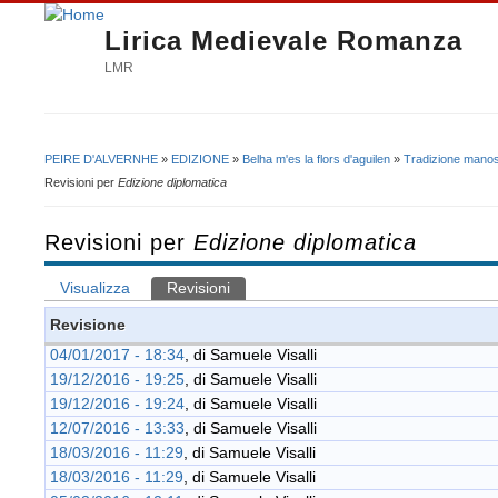
Lirica Medievale Romanza
LMR
PEIRE D'ALVERNHE
»
EDIZIONE
»
Belha m'es la flors d'aguilen
»
Tradizione manos
Tu sei qui
Revisioni per
Edizione diplomatica
Revisioni per
Edizione diplomatica
Visualizza
Revisioni
(scheda attiva)
Schede primarie
Revisione
04/01/2017 - 18:34
, di
Samuele Visalli
19/12/2016 - 19:25
, di
Samuele Visalli
19/12/2016 - 19:24
, di
Samuele Visalli
12/07/2016 - 13:33
, di
Samuele Visalli
18/03/2016 - 11:29
, di
Samuele Visalli
18/03/2016 - 11:29
, di
Samuele Visalli