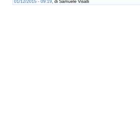
01/12/2015 - 09:19
, di
Samuele Visalli