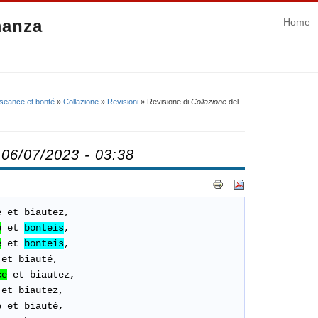
manza
Home
 seance et bonté
»
Collazione
»
Revisioni
» Revisione di
Collazione
del
 06/07/2023 - 03:38
e
et
biautez,
e
et
bonteis
,
e
et
bonteis
,
et
biauté,
ce
et
biautez
,
et biautez,
e
et
biauté
,