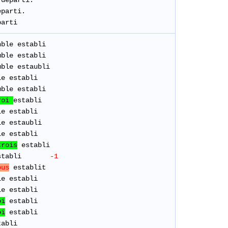
departi
.
parti.
parti
nble
establi
ble establi
mble
estaubli
le
establi
mble
establi
roi
establi
le establi
e estaubli
le establi
trois
establi
establi
-1
ous
establit
le establi
le establi
oi
establi
oi
establi
tabli