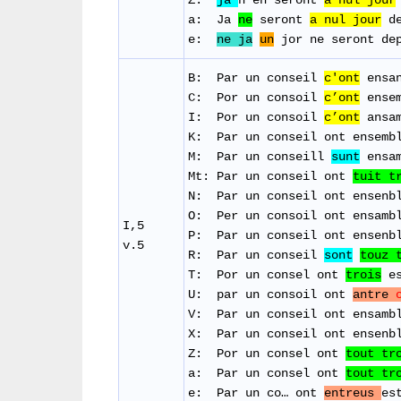
Z:
ja
n’en
seront
a
nul
j
our
a: Ja
ne
seront
a nul jour
de
e:
ne ja
un
jor ne seront de
B: Par un
conseil
c'ont
ensa
C:
Por un consoil
c’ont
ensem
I: Por un
consoil
c’ont
ansa
K: Par un
conseil
ont
ensemb
​M: Par un
conseill
sunt
ensa
Mt:
Par un conseil ont
tuit t
N: Par un conseil ont ensenb
O: Per un consoil ont ensambl
I,5
P: Par un conseil ont ensenb
v.5
R: Par un conseil
sont
touz
​T: Por un
consel
ont
trois
U: par un consoil ont
antre
V: Par un conseil ont ensamb
​X: Par un conseil ont ensenb
Z: Por un consel ont
tout
tr
a: Par un consel ont
tout tr
e: Par un co… ont
entreus
es