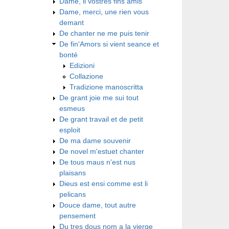
Dame, li vostres fins amis
Dame, merci, une rien vous
demant
De chanter ne me puis tenir
De fin'Amors si vient seance et
bonté
Edizioni
Collazione
Tradizione manoscritta
De grant joie me sui tout
esmeus
De grant travail et de petit
esploit
De ma dame souvenir
De novel m'estuet chanter
De tous maus n'est nus
plaisans
Dieus est ensi comme est li
pelicans
Douce dame, tout autre
pensement
Du tres dous nom a la vierge