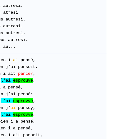
s
autresi
.
s atresi
us
autresi
.
s
autresi
.
us
autresi
.
us autresi.
s au...
ien
i
ai
pensé
,
en j'ai penseit,
n
i
ait
pancer
,
l'ai
esprouvé
,
i a
pensé,
n j’ai pensé:
l’ai
esprovvé
,
en
j'
ai
pansey
,
l’ai
esprovvé
,
bien
i a
pensé
,
ien
i a
pensé,
ien
i
ait
panseit,