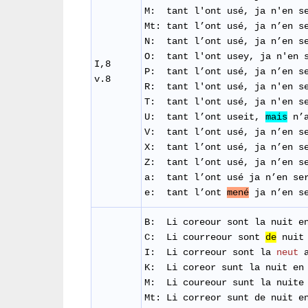
M:
tant
l'ont
usé,
j
a
n'en
s
Mt: tant l’ont usé, ja n’en s
N: tant l’ont usé, ja n’en se
O: tant l'ont usey, ja n'en s
I,8
P: tant l’ont usé, ja n’en se
v.8
R:
tant
l'ont
usé,
j
a
n'en
s
T: tant
l'ont
usé,
j
a
n'en
s
U: tant l’ont useit,
mais
n’a
V: tant l’ont usé, ja n’en se
X: tant l’ont usé, ja n’en se
Z: tant l’ont usé, ja n’en se
a: tant l’ont usé ja n’en ser
e: tant l’ont
mené
ja n’en se
B: Li
coreour
sont
la
nuit
e
C:
Li courreour sont
de
nuit 
I: Li correour sont la
neut
a
K: Li coreor sunt la nuit en
M: Li
coureour
sunt
la
nuite
Mt:
Li correor sunt de nuit e