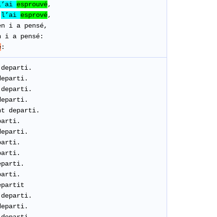
l’ai
esprouvé
,
l’ai
esprové
,
en
i a
pensé,
n i a pensé:
é
:
departi
.
departi.
departi
.
departi
.
nt
departi
.
arti.
departi
.
parti
.
parti
.
eparti
.
parti
.
epartit
departi
.
departi
.