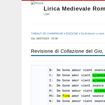
Lirica Medievale Ro
LMR
THIBAUT DE CHAMPAGNE
»
EDIZIONE
»
De fin'Amors si vient
Tu sei qui
Gio, 06/07/2023 - 03:38
Revisione di
Collazione
del
Gio,
B: De bone amour
vient
seanc
C:
De bone amor vient
scienc
I: De bone amor
vient
scienc
K: De bone amor
vient
seance
M: De bone amour
vient
scien
Mt: De
fine
amor vient seance 
N: De bone amour
vient
seanc