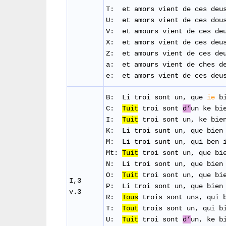
T: et
amors
vient
de
ces
deu
U: et amors vient de ces dou
V: et amours
vient
de
ces
de
X: et
amors
vient
de
ces
deu
Z: et amours
vient
de
ces
de
a: et amours vient de ches de
e: et amors vient de ces deu
B: Li troi
sont
un,
que
ie
b
C:
Tuit
troi sont
d’
un ke bi
I:
Tuit
troi
sont
un,
ke
bie
K: Li
troi
sunt
un,
que
bien
M: Li
troi
sunt
un, qui ben 
Mt:
Tuit
troi sont un, que bie
N: Li
troi
sont
un,
que
bien
O:
Tuit
troi
sont
un,
que
bi
I,3
P: Li
troi
sont
un,
que
bien
v.3
R:
Tous
trois
sont
uns
, qui
T:
Tout
trois
sont
un, qui
b
U:
Tuit
troi
sont
d’
un,
ke
b