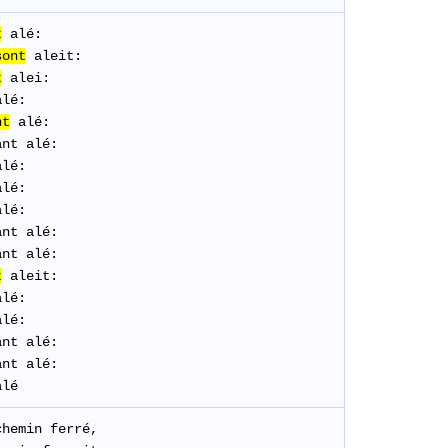
t
alé
:
sont
aleit:
t
alei:
alé:
nt
alé
:
ant alé:
alé:
alé:
alé:
nt alé:
ant
alé
:
t
aleit:
alé:
alé:
nt alé:
nt alé:
lé
chemin
ferré
,