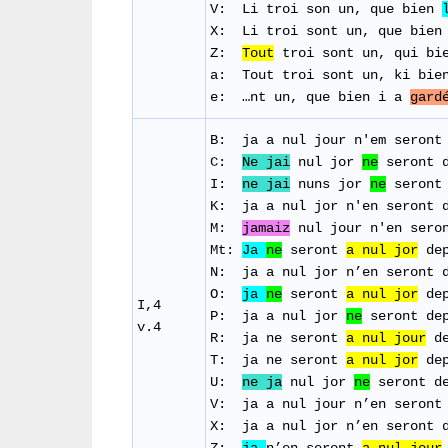
V: Li
troi
son un,
que
bien
X: Li
troi
sont
un,
que
bien
Z:
Tout
troi
sont
un, qui
bi
a:
Tout troi sont un, ki bie
e:
…nt un, que bien i a
gard
B: j
a
a
nul
j
our
n'em
seront
C:
Ne jai
nul jor
ne
seront 
I:
ne jai
nuns
jor
ne
seront
K: j
a
a
nul
j
or
n'en
seront
M:
jamaiz
nul
j
our
n'en
sero
Mt:
Ja
ne
seront
a nul jor
dep
N: j
a
a
nul
j
or
n’en
seront
O:
ja
ne
seront
a
nul
jor
de
I,4
P: j
a
a
nul
j
or
ne
seront
de
v.4
R: j
a
ne
seront
a
nul
j
our
d
T: ja ne
seront
a
nul
j
or
de
U:
ne ja
nul
j
or
ne
seront
d
V: j
a
a
nul
j
our
n’en
seront
X: j
a
a
nul
j
or
n’en
seront