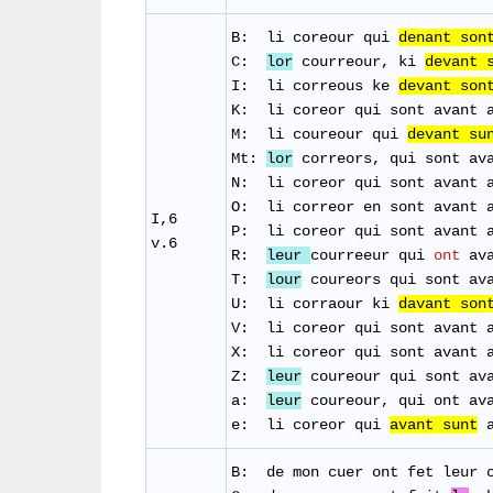
B: li
coreour
qui
denant
son
C:
lor
courreour, ki
devant 
I: li correous ke
devant
son
K: li coreor qui sont avant 
M:
li
coureour
qui
devant
su
Mt:
lor
correors, qui sont av
N: li coreor qui sont avant 
O: li correor en sont avant 
I,6
P: li coreor qui sont avant 
v.6
R: ​
leur
courreeur qui
ont
ava
T:
lour
coureors
qui
sont
av
U: li corraour ki
davant son
V: li coreor qui sont avant 
X: li coreor qui sont avant 
Z:
leur
coureour qui sont ava
a:
leur
coureour, qui ont ava
e: li coreor qui
avant sunt
a
B: de
mon
cuer
ont
fet
leur