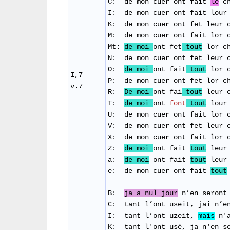
C: de mon cuer ont fait
le
ch
I: de mon cuer ont fait lour 
K: de mon cuer ont fet leur c
M: de
mon
cuer
ont
fait
lor
Mt:
de moi
ont fet
tout
lor ch
N: de mon cuer ont fet leur c
O:
de moi
ont fait
tout
lor c
I,7
P: de mon cuer ont fet lor ch
v.7
​R:
De moi
ont fai
tout
leur
T:
de moi
ont
font
tout
lour
​U: de mon cuer ont fait lor 
​V: de mon cuer ont fet leur 
X: de mon cuer ont fait lor c
Z:
de moi
ont fait
tout
leur 
a:
de moi
ont fait
tout
leur 
e: de mon cuer ont fait
tout
B:
ja a nul jour
n’en
seront
C: tant l’ont useit, jai n’en
I: tant l’ont uzeit,
mais
n'a
K: tant l'ont usé, ja n'en se