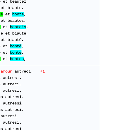
e
et
beautez
,
et
biaute
,
ce
et
bonté
,
et
beautes
,
e
et
bonteis
,
ce
et
biauté
,
et
biauté
,
e
et
bonté
,
e et
bonté
,
e
et
bontes
,
amour
autreci
.
+1
s autresi.
s
autreci
.
s
autresi
.
us
autresi
.
s autressi
us
autresi
.
autresi
.
s
autresi
.
us autresi