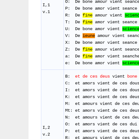
O: De bone amour
vient
seanc
I,1
P: De bone amor
vient
seance
v.1
R: De
fine
amour
vient
scien
​T:
De
fine
amor
vient
seance
U: De bone amor
vient
scienc
​V: De
ieune
amour
vient
sean
X: De bone amor
vient
seance
Z: De
fine
amour
vient
seanc
a: De
fine
amor vient seanch
e: De bone amor vient
scienc
B:
et de
ces
deus
vient
bone
C: et amors vient de ces dou
I: et
amors
vient
de
ces
dou
K: et
amors
vient
de
ces
deu
M: et amours
vient
de
ces
de
Mt: et amors vient de ces deu
N: et amours
vient
de
ces
de
O: et
amors
vient
de
ces
dui
I,2
P: et
amors
vient
de
ces
deu
v.2
R: et amours vient de ces de