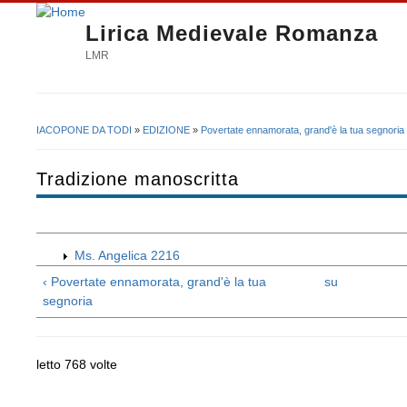
Lirica Medievale Romanza
LMR
IACOPONE DA TODI
»
EDIZIONE
»
Povertate ennamorata, grand'è la tua segnoria
Tu sei qui
Tradizione manoscritta
Ms. Angelica 2216
‹ Povertate ennamorata, grand'è la tua
su
segnoria
letto 768 volte