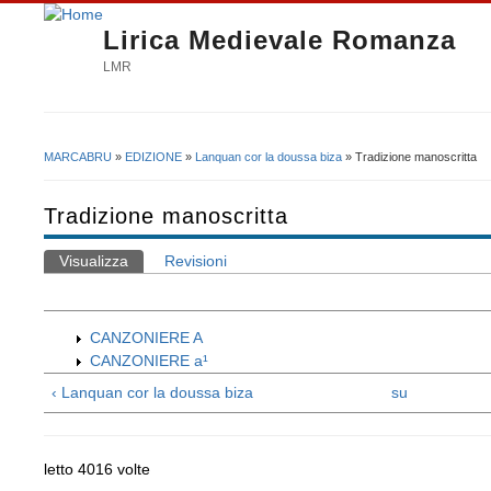
Lirica Medievale Romanza
LMR
MARCABRU
»
EDIZIONE
»
Lanquan cor la doussa biza
» Tradizione manoscritta
Tu sei qui
Tradizione manoscritta
Visualizza
(scheda attiva)
Revisioni
Schede primarie
CANZONIERE A
CANZONIERE a¹
‹ Lanquan cor la doussa biza
su
letto 4016 volte