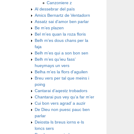
Canzoniere z
Al dessebrar del païs
Amics Bernartz de Ventadorn
Assatz sai d'amor ben parlar
Be m’es plazen
Bel m'es quan la roza floris
Belh m'es dous chans per la
faja
Belh m’es qui a son bon sen
Belh m’es qu’ieu fass’
hueymays un vers
Belha m'es la flors d'aguilen
Breu vers per tal que meins i
poing
Cantarai d’aqestz trobadors
Chantarai pus vey qu’a far m’er
Cui bon vers agrad’ a auzir
De Dieu non puesc pauc ben
parlar
Deiosta·ls breus iorns e·ls
loncs sers