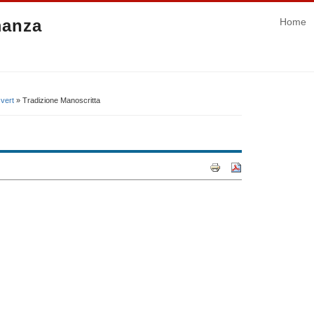
manza
Home
 vert
» Tradizione Manoscritta