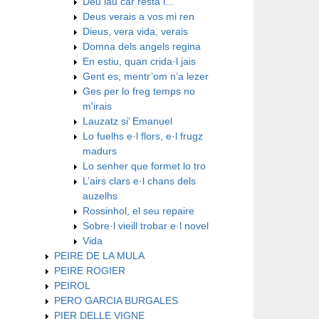
Deu lau car resta l...
Deus verais a vos mi ren
Dieus, vera vida, verais
Domna dels angels regina
En estiu, quan crida·l jais
Gent es, mentr’om n’a lezer
Ges per lo freg temps no
m'irais
Lauzatz si’ Emanuel
Lo fuelhs e·l flors, e·l frugz
madurs
Lo senher que formet lo tro
L’airs clars e·l chans dels
auzelhs
Rossinhol, el seu repaire
Sobre·l vieill trobar e·l novel
Vida
PEIRE DE LA MULA
PEIRE ROGIER
PEIROL
PERO GARCIA BURGALES
PIER DELLE VIGNE