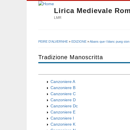
Lirica Medievale Ro
LMR
PEIRE D'ALVERNHE
»
EDIZIONE
»
Abans que·l blanc pueg sion
Tu sei qui
Tradizione Manoscritta
Canzoniere A
Canzoniere B
Canzoniere C
Canzoniere D
Canzoniere Dc
Canzoniere E
Canzoniere I
Canzoniere K