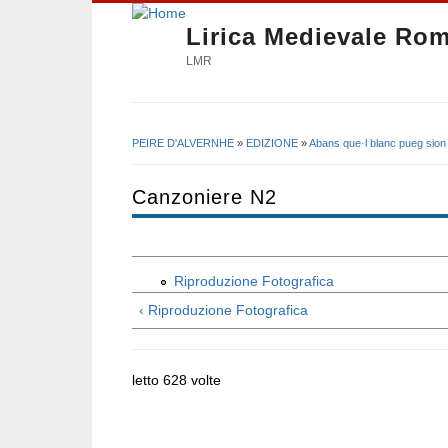
Lirica Medievale Ro
LMR
PEIRE D'ALVERNHE
»
EDIZIONE
»
Abans que·l blanc pueg sion
Tu sei qui
Canzoniere N2
Riproduzione Fotografica
‹ Riproduzione Fotografica
letto 628 volte