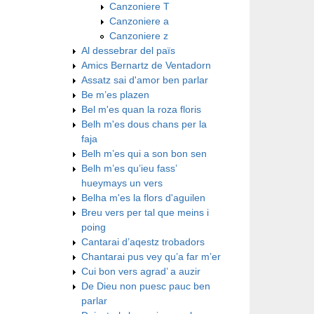
Canzoniere T
Canzoniere a
Canzoniere z
Al dessebrar del païs
Amics Bernartz de Ventadorn
Assatz sai d'amor ben parlar
Be m’es plazen
Bel m'es quan la roza floris
Belh m'es dous chans per la
faja
Belh m’es qui a son bon sen
Belh m’es qu’ieu fass’
hueymays un vers
Belha m'es la flors d'aguilen
Breu vers per tal que meins i
poing
Cantarai d’aqestz trobadors
Chantarai pus vey qu’a far m’er
Cui bon vers agrad’ a auzir
De Dieu non puesc pauc ben
parlar