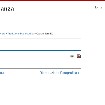
manza
Home
 vert
»
Tradizione Manoscritta
» Canzoniere N2
su
Riproduzione Fotografica ›