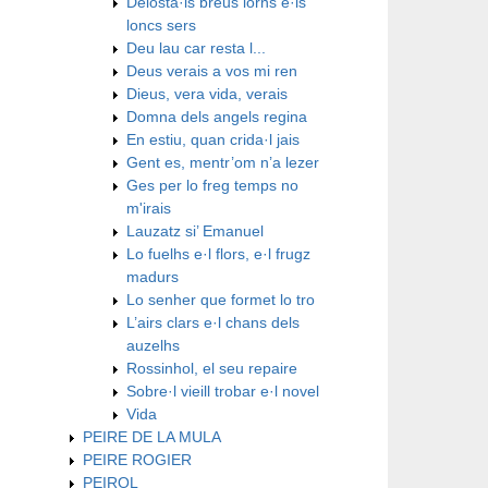
Deiosta·ls breus iorns e·ls
loncs sers
Deu lau car resta l...
Deus verais a vos mi ren
Dieus, vera vida, verais
Domna dels angels regina
En estiu, quan crida·l jais
Gent es, mentr’om n’a lezer
Ges per lo freg temps no
m'irais
Lauzatz si’ Emanuel
Lo fuelhs e·l flors, e·l frugz
madurs
Lo senher que formet lo tro
L’airs clars e·l chans dels
auzelhs
Rossinhol, el seu repaire
Sobre·l vieill trobar e·l novel
Vida
PEIRE DE LA MULA
PEIRE ROGIER
PEIROL